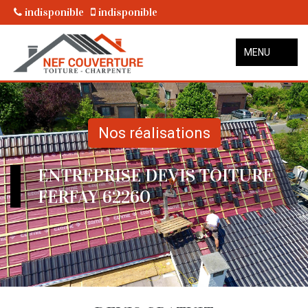
indisponible
indisponible
MENU
Nos réalisations
ENTREPRISE DEVIS TOITURE
FERFAY 62260