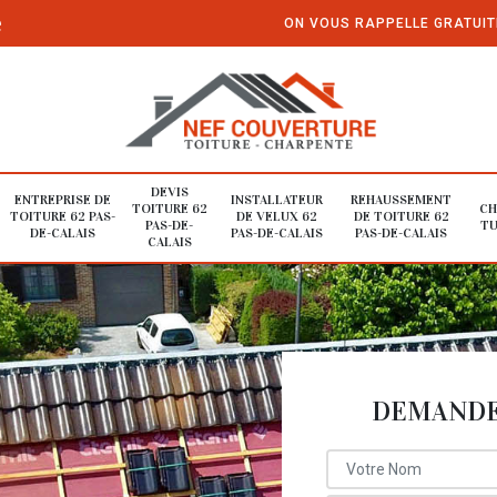
e
ON VOUS RAPPELLE GRATUI
DEVIS
ENTREPRISE DE
INSTALLATEUR
REHAUSSEMENT
TOITURE 62
CH
TOITURE 62 PAS-
DE VELUX 62
DE TOITURE 62
PAS-DE-
TU
DE-CALAIS
PAS-DE-CALAIS
PAS-DE-CALAIS
CALAIS
DEMANDE 