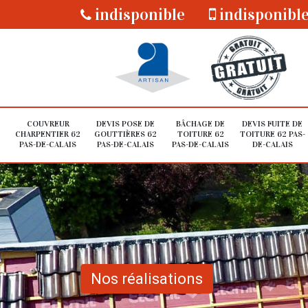
indisponible
indisponibl
COUVREUR
DEVIS POSE DE
BÂCHAGE DE
DEVIS FUITE DE
CHARPENTIER 62
GOUTTIÈRES 62
TOITURE 62
TOITURE 62 PAS-
PAS-DE-CALAIS
PAS-DE-CALAIS
PAS-DE-CALAIS
DE-CALAIS
Nos réalisations