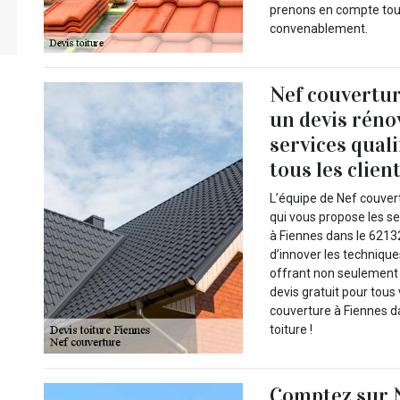
prenons en compte tous
convenablement.
Nef couvertur
un devis réno
services quali
tous les clien
L’équipe de Nef couvert
qui vous propose les se
à Fiennes dans le 6213
d’innover les technique
offrant non seulement d
devis gratuit pour tous
couverture à Fiennes da
toiture !
Comptez sur 