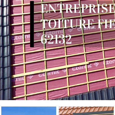
ENTREPRISE
TOITURE FI
62132