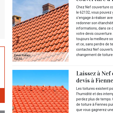
Chez Nef couverture c
le 62132, vous pouvez 
s’engage à réaliser ave
redonner son étanchéit
informations, dans ce
votre devis couverture
toujours la meilleure s
et ce, sans perdre de t
contactez Nef couvertu
changement de toiture 
Laissez à Nef
devis à Fienne
Les toitures existent p
l’humidité et des intem
perdez plus de temps. 
de toiture à Fiennes p
que vous gagnerez une