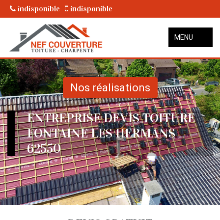
indisponible
indisponible
MENU
Nos réalisations
ENTREPRISE DEVIS TOITURE
FONTAINE LES HERMANS
62550