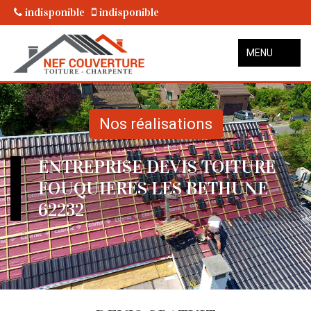
indisponible
indisponible
MENU
Nos réalisations
ENTREPRISE DEVIS TOITURE
FOUQUIERES LES BETHUNE
62232