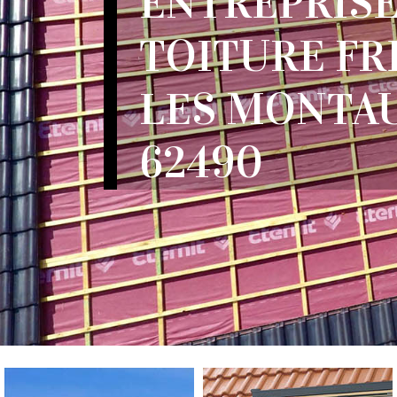
ENTREPRISE
TOITURE FR
LES MONTA
62490