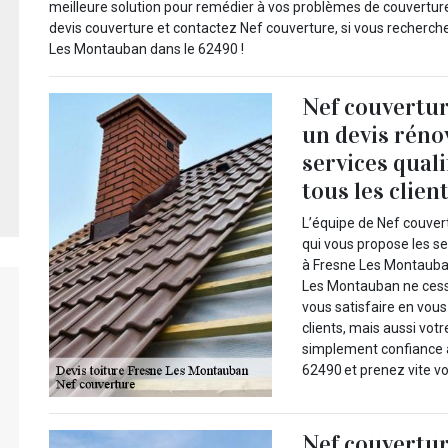
meilleure solution pour remédier à vos problèmes de couverture,
devis couverture et contactez Nef couverture, si vous recherc
Les Montauban dans le 62490 !
Nef couvertur
un devis réno
services quali
tous les clien
L’équipe de Nef couvert
qui vous propose les se
à Fresne Les Montauban
Les Montauban ne cesse
vous satisfaire en vous
clients, mais aussi votr
simplement confiance 
62490 et prenez vite vo
Nef couvertur