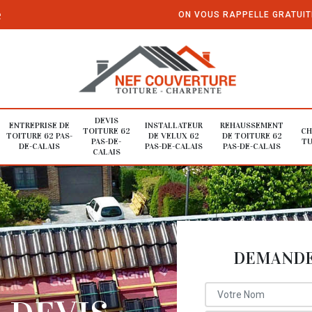
e
ON VOUS RAPPELLE GRATUI
DEVIS
ENTREPRISE DE
INSTALLATEUR
REHAUSSEMENT
TOITURE 62
CH
TOITURE 62 PAS-
DE VELUX 62
DE TOITURE 62
PAS-DE-
TU
DE-CALAIS
PAS-DE-CALAIS
PAS-DE-CALAIS
CALAIS
DEMANDE 