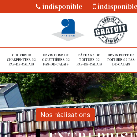
indisponible
indisponibl
COUVREUR
DEVIS POSE DE
BÂCHAGE DE
DEVIS FUITE DE
CHARPENTIER 62
GOUTTIÈRES 62
TOITURE 62
TOITURE 62 PAS-
PAS-DE-CALAIS
PAS-DE-CALAIS
PAS-DE-CALAIS
DE-CALAIS
Nos réalisations