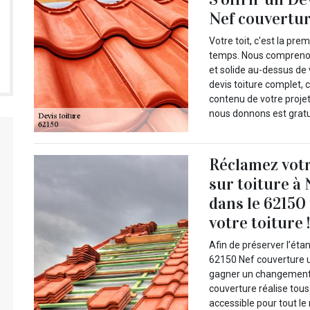
Nef couvertu
Votre toit, c'est la pr
temps. Nous comprenons 
et solide au-dessus de 
devis toiture complet, 
contenu de votre projet
nous donnons est gratu
Réclamez votr
sur toiture à
dans le 62150
votre toiture 
Afin de préserver l’éta
62150 Nef couverture u
gagner un changement d
couverture réalise tous
accessible pour tout l