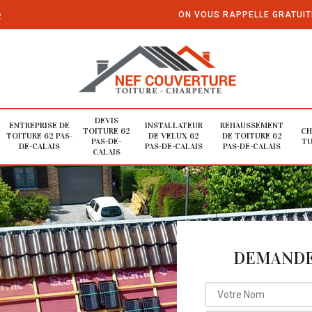
e
ON VOUS RAPPELLE GRATUI
DEVIS
ENTREPRISE DE
INSTALLATEUR
REHAUSSEMENT
TOITURE 62
CH
TOITURE 62 PAS-
DE VELUX 62
DE TOITURE 62
PAS-DE-
TU
DE-CALAIS
PAS-DE-CALAIS
PAS-DE-CALAIS
CALAIS
DEMANDE 