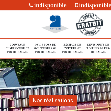
indisponible
indisponibl
COUVREUR
DEVIS POSE DE
BÂCHAGE DE
DEVIS FUITE DE
CHARPENTIER 62
GOUTTIÈRES 62
TOITURE 62
TOITURE 62 PAS-
PAS-DE-CALAIS
PAS-DE-CALAIS
PAS-DE-CALAIS
DE-CALAIS
Nos réalisations