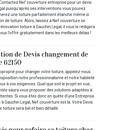
Contactez Nef couverture entreprise pour un devis
egal puisqu’après ses interventions vous pouvez
nerez une toiture parfaitement étanche même si
on de toiture. Alors, laissez à Nef couverture se
énovation toiture à Gauchin Legal, il vous le rédigera
ous l’offrir gratuitement dans les meilleurs délais !
ition de Devis changement de
le 62150
pproprié pour changer votre toiture, appelez-nous.
isposition notre professionnalisme et notre habileté
ux à vos exigences. Quel que soit le projet en vue,
ntée saura vous proposer des solutions adaptées à
ttentes. Si vous êtes donc en quête d’une Entreprise
e à Gauchin Legal, Nef couverture est là. Votre Devis
toiture sera bel et bien détaillé.
vis pour refaire sa toiture chez