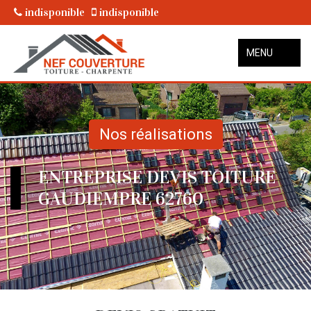
indisponible
indisponible
MENU
Nos réalisations
ENTREPRISE DEVIS TOITURE
GAUDIEMPRE 62760