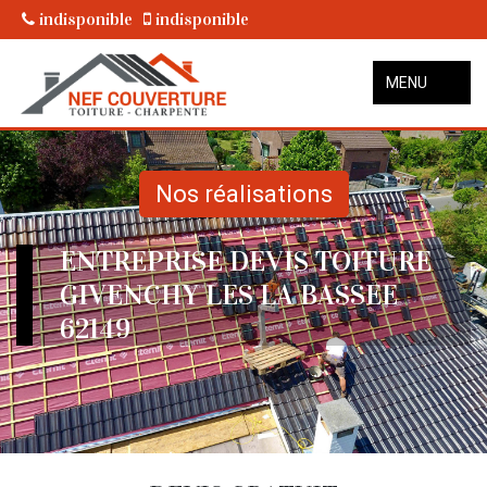
indisponible
indisponible
MENU
Nos réalisations
ENTREPRISE DEVIS TOITURE
GIVENCHY LES LA BASSEE
62149