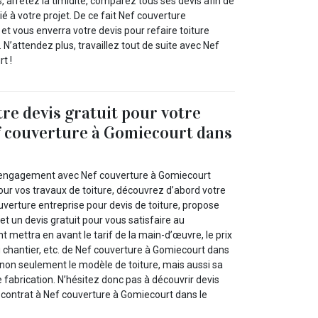
rs, arrêtez la timidité, comparez tous ses devis afin de
ié à votre projet. De ce fait Nef couverture
et vous enverra votre devis pour refaire toiture
 N’attendez plus, travaillez tout de suite avec Nef
t !
re devis gratuit pour votre
f couverture à Gomiecourt dans
t engagement avec Nef couverture à Gomiecourt
our vos travaux de toiture, découvrez d’abord votre
ouverture entreprise pour devis de toiture, propose
et un devis gratuit pour vous satisfaire au
ettra en avant le tarif de la main-d’œuvre, le prix
du chantier, etc. de Nef couverture à Gomiecourt dans
t, non seulement le modèle de toiture, mais aussi sa
e fabrication. N’hésitez donc pas à découvrir devis
e contrat à Nef couverture à Gomiecourt dans le