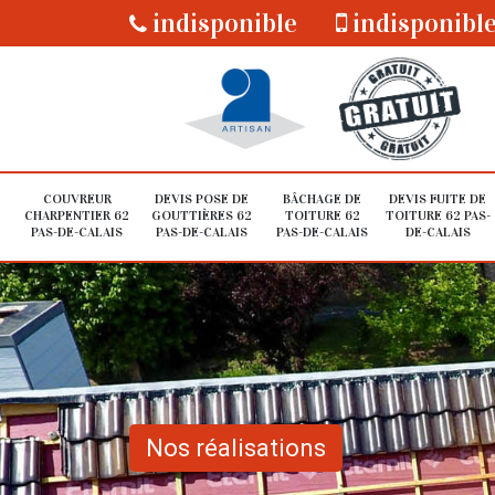
indisponible
indisponibl
COUVREUR
DEVIS POSE DE
BÂCHAGE DE
DEVIS FUITE DE
CHARPENTIER 62
GOUTTIÈRES 62
TOITURE 62
TOITURE 62 PAS-
PAS-DE-CALAIS
PAS-DE-CALAIS
PAS-DE-CALAIS
DE-CALAIS
Nos réalisations