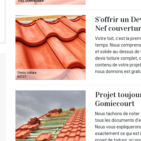
S’offrir un De
Nef couvertu
Votre toit, c'est la pr
temps. Nous comprenons 
et solide au-dessus de 
devis toiture complet, 
contenu de votre projet
nous donnons est gratu
Projet toujou
Gomiecourt
Nous tachons de noter 
tous les documents d’e
Nous vous expliquerons
exactement ce qui est i
projet de toiture, où 