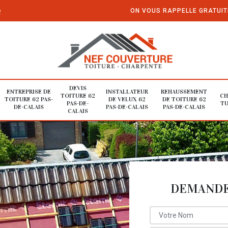
e
ON VOUS RAPPELLE GRATUI
DEVIS
ENTREPRISE DE
INSTALLATEUR
REHAUSSEMENT
TOITURE 62
CH
TOITURE 62 PAS-
DE VELUX 62
DE TOITURE 62
PAS-DE-
TU
DE-CALAIS
PAS-DE-CALAIS
PAS-DE-CALAIS
CALAIS
DEMANDE 