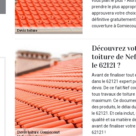
vous plaît le plus ? Alo
prendre le plus appropr
approuvera votre choix 
définitive gratuitement.
couverture à Gomiecour
Découvrez vot
toiture de Ne
le 62121 ?
Avant de finaliser tou
dans le 62121 expert p
devis. De ce fait Nef c
tous travaux de toiture 
maximum. Ce document m
des produits, le délai 
le 62121. Et cela inclu
qualité et sa matière d
avant de finaliser votr
62121 !