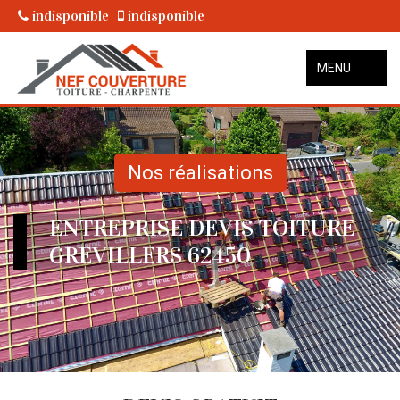
indisponible
indisponible
MENU
Nos réalisations
ENTREPRISE DEVIS TOITURE
GREVILLERS 62450