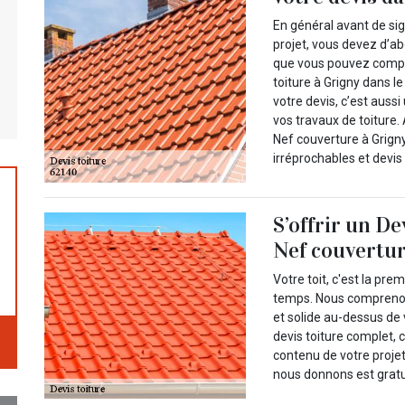
En général avant de si
projet, vous devez d’a
que vous pouvez compte
toiture à Grigny dans l
votre devis, c’est auss
vos travaux de toiture.
Nef couverture à Grigny
irréprochables et devis
S’offrir un De
Nef couvertu
Votre toit, c'est la pr
temps. Nous comprenons 
et solide au-dessus de 
devis toiture complet, 
contenu de votre projet
nous donnons est gratu