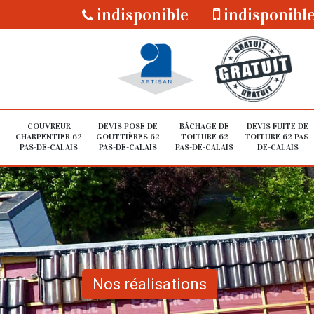
indisponible
indisponibl
COUVREUR
DEVIS POSE DE
BÂCHAGE DE
DEVIS FUITE DE
CHARPENTIER 62
GOUTTIÈRES 62
TOITURE 62
TOITURE 62 PAS-
PAS-DE-CALAIS
PAS-DE-CALAIS
PAS-DE-CALAIS
DE-CALAIS
Nos réalisations