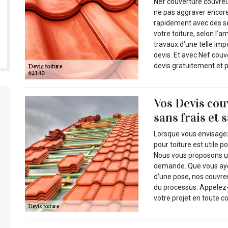
Nef couverture couvreu
ne pas aggraver encore 
rapidement avec des se
votre toiture, selon l’
travaux d’une telle im
devis. Et avec Nef cou
devis gratuitement et p
Vos Devis cou
sans frais et
Lorsque vous envisagez 
pour toiture est utile p
Nous vous proposons une
demande. Que vous ayez
d'une pose, nos couvr
du processus. Appelez-
votre projet en toute c