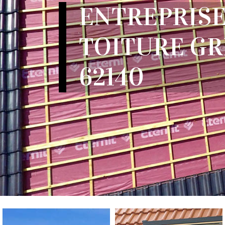
ENTREPRISE
TOITURE GR
62140