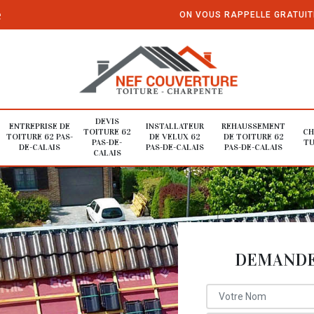
e
ON VOUS RAPPELLE GRATUI
DEVIS
ENTREPRISE DE
INSTALLATEUR
REHAUSSEMENT
TOITURE 62
CH
TOITURE 62 PAS-
DE VELUX 62
DE TOITURE 62
PAS-DE-
TU
DE-CALAIS
PAS-DE-CALAIS
PAS-DE-CALAIS
CALAIS
DEMANDE 