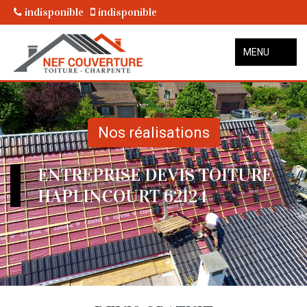
indisponible
indisponible
MENU
Nos réalisations
ENTREPRISE DEVIS TOITURE
HAPLINCOURT 62124