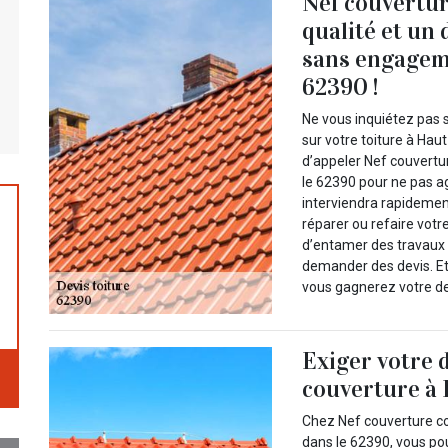
Nef couvertur
qualité et un 
sans engageme
62390 !
Ne vous inquiétez pas s
sur votre toiture à Hau
d’appeler Nef couvertur
le 62390 pour ne pas ag
interviendra rapidemen
réparer ou refaire votr
d’entamer des travaux d
demander des devis. Et
vous gagnerez votre de
Exiger votre 
couverture à 
Chez Nef couverture co
dans le 62390, vous po