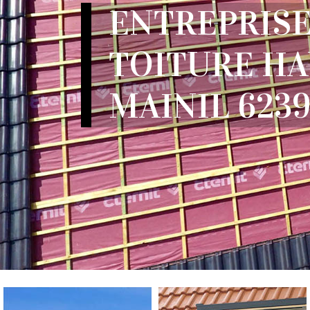
ENTREPRISE
TOITURE H
MAINIL 623