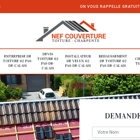
e
ON VOUS RAPPELLE GRATUI
DEVIS
ENTREPRISE DE
INSTALLATEUR
REHAUSSEMENT
TOITURE 62
CH
TOITURE 62 PAS-
DE VELUX 62
DE TOITURE 62
PAS-DE-
TU
DE-CALAIS
PAS-DE-CALAIS
PAS-DE-CALAIS
CALAIS
DEMANDE 