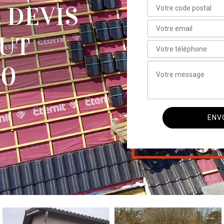
 DEVIS
AUT
90