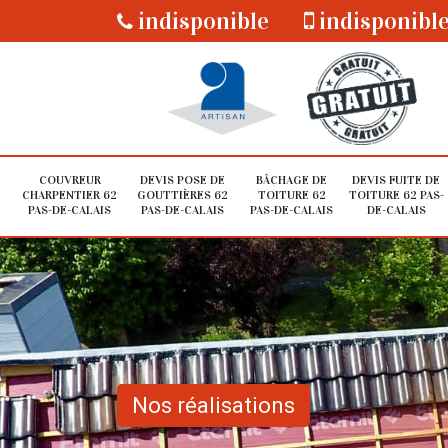
indisponible
indisponibl
COUVREUR
DEVIS POSE DE
BÂCHAGE DE
DEVIS FUITE DE
CHARPENTIER 62
GOUTTIÈRES 62
TOITURE 62
TOITURE 62 PAS-
PAS-DE-CALAIS
PAS-DE-CALAIS
PAS-DE-CALAIS
DE-CALAIS
Nos réalisations