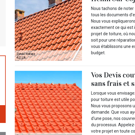
Nous tachons de noter 
tous les documents d’e
Nous vous expliquerons
exactement ce qui est i
projet de toiture, où 
soit pour une réparati
vous établissons une es
budget.
Vos Devis cou
sans frais et
Lorsque vous envisagez 
pour toiture est utile p
Nous vous proposons une
demande. Que vous ayez
d'une pose, nos couvr
du processus. Appelez-
votre projet en toute c