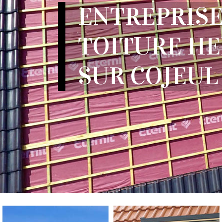
ENTREPRISE
TOITURE HE
SUR COJEUL 