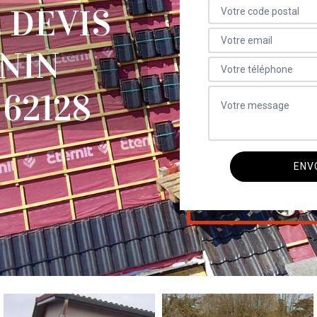
 DEVIS
NIN
62128