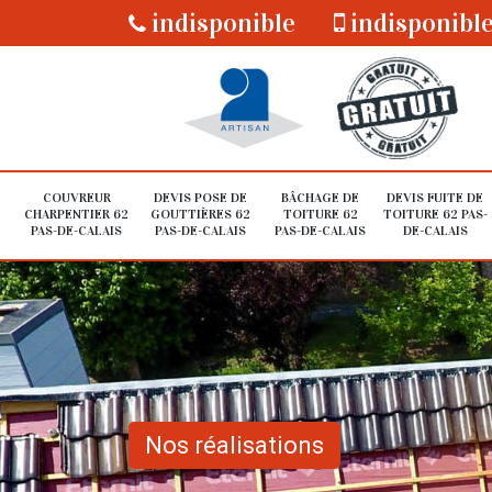
indisponible
indisponibl
COUVREUR
DEVIS POSE DE
BÂCHAGE DE
DEVIS FUITE DE
CHARPENTIER 62
GOUTTIÈRES 62
TOITURE 62
TOITURE 62 PAS-
PAS-DE-CALAIS
PAS-DE-CALAIS
PAS-DE-CALAIS
DE-CALAIS
Nos réalisations