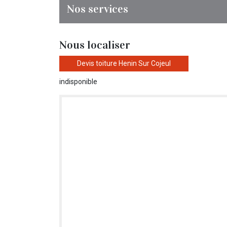
Nos services
Nous localiser
Devis toiture Henin Sur Cojeul
indisponible