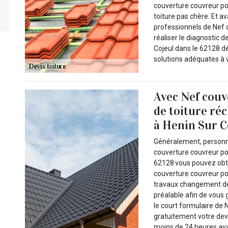
couverture couvreur pou
toiture pas chère. Et a
professionnels de Nef 
réaliser le diagnostic 
Cojeul dans le 62128 d
solutions adéquates à v
Avec Nef couv
de toiture ré
à Henin Sur Co
Généralement, personne
couverture couvreur pou
62128 vous pouvez obte
couverture couvreur po
travaux changement de 
préalable afin de vous 
le court formulaire de
gratuitement votre devi
moins de 24 heures ava