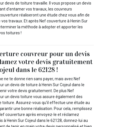
r devis de toiture travaille. Il vous propose un devis
vant d’entamer vos travaux, les couvreurs
couverture réaliseront une étude chez vous afin de
de vos travaux. Et après Nef couverture à Henin Sur
éterminer la méthode à adopter et apporter les
os toitures !
erture couvreur pour un devis
clamez votre devis gratuitement
jeul dans le 62128 !
 ne te donne rien sans payer, mais avec Nef
r un devis de toiture à Henin Sur Cojeul dans le
nir votre devis gratuitement. De plus Nef
ur un devis toiture vous assure également des
toiture. Assurez-vous qu’il effectue une étude au
garantir une bonne réalisation. Pour cela, remplissez
 Nef couverture après envoyez-le et réclamez
s à Henin Sur Cojeul dans le 62128, donnez-lui au
nt de tenir en main votre devis personnalisé et bien