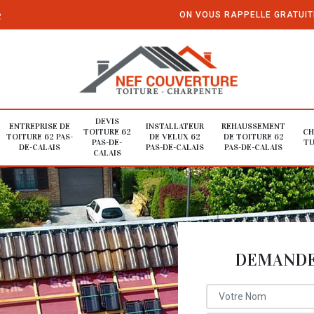
e
ON VOUS RAPPELLE GRATUI
DEVIS
ENTREPRISE DE
INSTALLATEUR
REHAUSSEMENT
TOITURE 62
CH
TOITURE 62 PAS-
DE VELUX 62
DE TOITURE 62
PAS-DE-
TU
DE-CALAIS
PAS-DE-CALAIS
PAS-DE-CALAIS
CALAIS
DEMANDE 