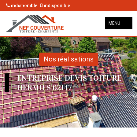
indisponible
indisponible
MENU
Nos réalisations
ENTREPRISE DEVIS TOITURE
HERMIES 62147