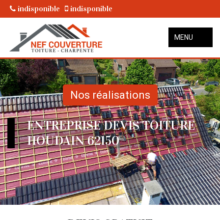
indisponible
indisponible
MENU
Nos réalisations
ENTREPRISE DEVIS TOITURE
HOUDAIN 62150