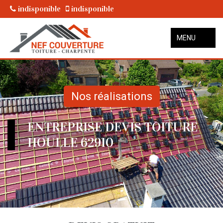
indisponible
indisponible
MENU
Nos réalisations
ENTREPRISE DEVIS TOITURE
HOULLE 62910