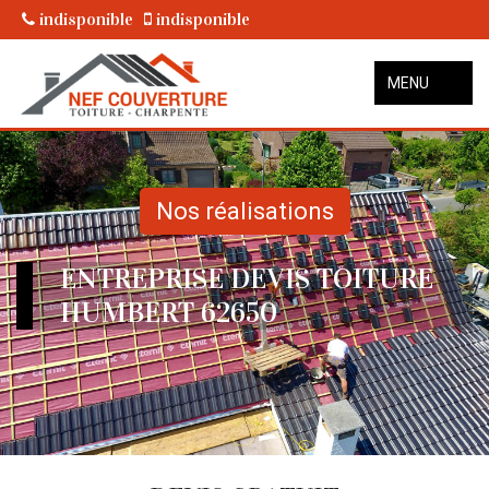
indisponible
indisponible
MENU
Nos réalisations
ENTREPRISE DEVIS TOITURE
HUMBERT 62650