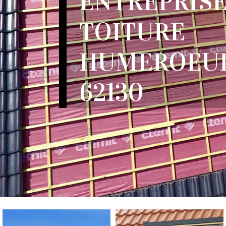
ENTREPRISE
TOITURE
HUMEROEUI
62130