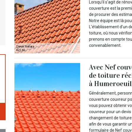
Lorsqu'il s'agit de réno
couverture est la prem
de procurer des estimat
Notre équipe est là pour
L’établissement d’un d
toiture, où nous vérifi
prenons en compte tous
convenablement.
Avec Nef couv
de toiture ré
à Humeroeuill
Généralement, personne
couverture couvreur po
vous pouvez obtenir vo
couvreur pour un devis
changement de toiture.
afin de vous garantir u
formulaire de Nef couv