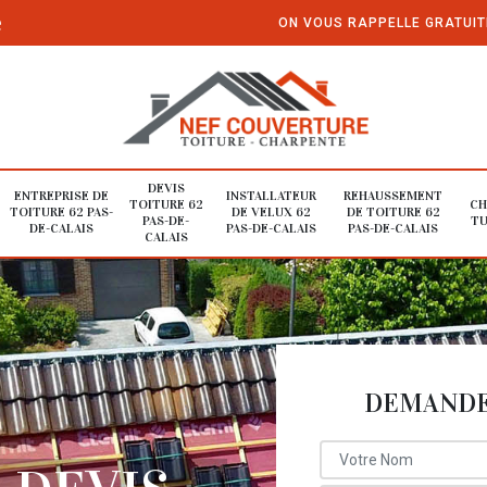
e
ON VOUS RAPPELLE GRATUI
DEVIS
ENTREPRISE DE
INSTALLATEUR
REHAUSSEMENT
TOITURE 62
CH
TOITURE 62 PAS-
DE VELUX 62
DE TOITURE 62
PAS-DE-
TU
DE-CALAIS
PAS-DE-CALAIS
PAS-DE-CALAIS
CALAIS
DEMANDE 