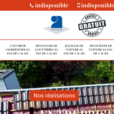
indisponible
indisponibl
COUVREUR
DEVIS POSE DE
BÂCHAGE DE
DEVIS FUITE DE
CHARPENTIER 62
GOUTTIÈRES 62
TOITURE 62
TOITURE 62 PAS-
PAS-DE-CALAIS
PAS-DE-CALAIS
PAS-DE-CALAIS
DE-CALAIS
Nos réalisations