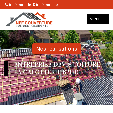
indisponible
indisponible
MENU
Nos réalisations
ENTREPRISE DEVIS TOITURE
LA CALOTTERIE 62170