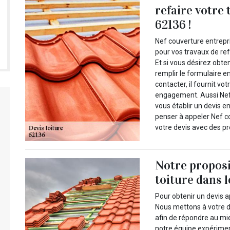
refaire votre 
62136 !
Nef couverture entrepri
pour vos travaux de ref
Et si vous désirez obten
remplir le formulaire e
contacter, il fournit vo
engagement. Aussi Nef 
vous établir un devis e
penser à appeler Nef co
votre devis avec des pr
Notre propos
toiture dans 
Pour obtenir un devis a
Nous mettons à votre d
afin de répondre au mie
notre équipe expérime