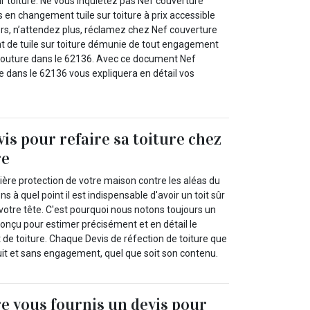
r toiture. Ne vous inquiétez pas Nef couverture
s en changement tuile sur toiture à prix accessible
ors, n’attendez plus, réclamez chez Nef couverture
 de tuile sur toiture démunie de tout engagement
Couture dans le 62136. Avec ce document Nef
e dans le 62136 vous expliquera en détail vos
vis pour refaire sa toiture chez
re
emière protection de votre maison contre les aléas du
à quel point il est indispensable d'avoir un toit sûr
votre tête. C'est pourquoi nous notons toujours un
conçu pour estimer précisément et en détail le
 de toiture. Chaque Devis de réfection de toiture que
it et sans engagement, quel que soit son contenu.
e vous fournis un devis pour