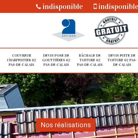
indisponible
indisponibl
COUVREUR
DEVIS POSE DE
BÂCHAGE DE
DEVIS FUITE DE
CHARPENTIER 62
GOUTTIÈRES 62
TOITURE 62
TOITURE 62 PAS-
PAS-DE-CALAIS
PAS-DE-CALAIS
PAS-DE-CALAIS
DE-CALAIS
Nos réalisations