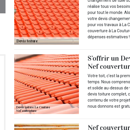
changement de tuile su
réalise tous vos besoin
pour tout le monde. Al
votre devis changement
pour vos travaux à La 
couverture à La Coutur
dépenses estimatives !
S’offrir un De
Nef couvertu
Votre toit, c'est la pr
temps. Nous comprenons 
et solide au-dessus de 
devis toiture complet, 
contenu de votre projet
nous donnons est gratu
Nef couvertur