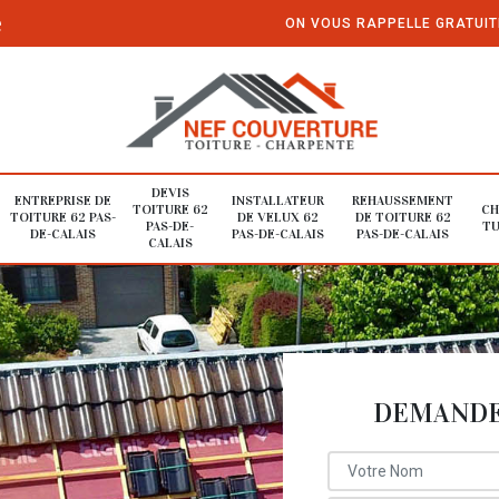
e
ON VOUS RAPPELLE GRATUI
DEVIS
ENTREPRISE DE
INSTALLATEUR
REHAUSSEMENT
TOITURE 62
CH
TOITURE 62 PAS-
DE VELUX 62
DE TOITURE 62
PAS-DE-
TU
DE-CALAIS
PAS-DE-CALAIS
PAS-DE-CALAIS
CALAIS
DEMANDE 