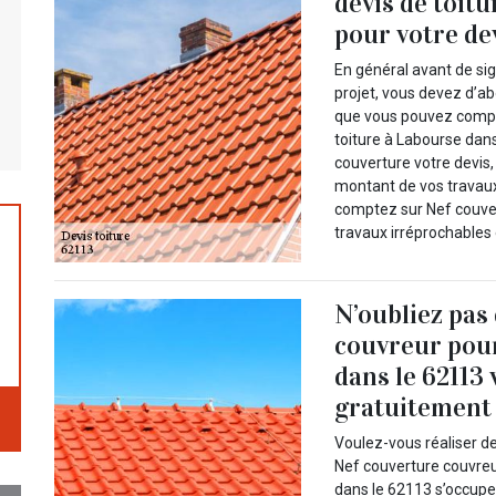
devis de toitu
pour votre de
En général avant de si
projet, vous devez d’a
que vous pouvez compte
toiture à Labourse dans
couverture votre devis,
montant de vos travaux 
comptez sur Nef couver
travaux irréprochables 
N’oubliez pas
couvreur pour
dans le 62113
gratuitement à
Voulez-vous réaliser de
Nef couverture couvreur
dans le 62113 s’occupe t