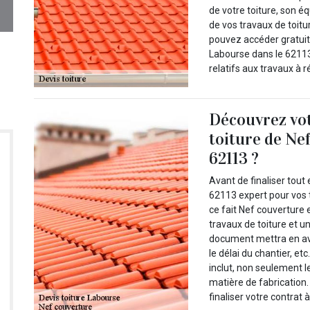
de votre toiture, son 
de vos travaux de toitur
pouvez accéder gratuit
Labourse dans le 62113.
relatifs aux travaux à ré
Découvrez vot
toiture de Ne
62113 ?
Avant de finaliser tou
62113 expert pour vos t
ce fait Nef couverture 
travaux de toiture et u
document mettra en avan
le délai du chantier, e
inclut, non seulement l
matière de fabrication.
finaliser votre contrat