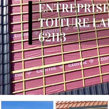
ENTREPRISE
TOITURE L
62113