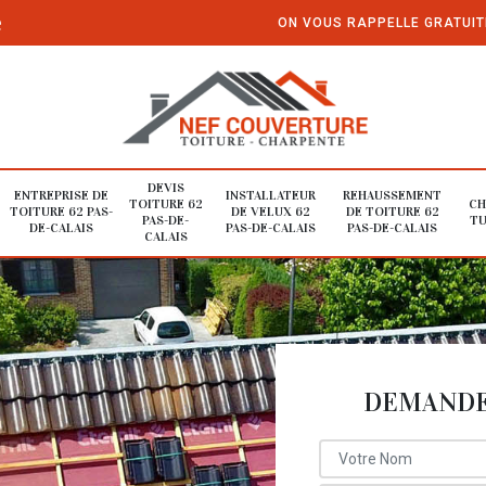
e
ON VOUS RAPPELLE GRATUI
DEVIS
ENTREPRISE DE
INSTALLATEUR
REHAUSSEMENT
TOITURE 62
CH
TOITURE 62 PAS-
DE VELUX 62
DE TOITURE 62
PAS-DE-
TU
DE-CALAIS
PAS-DE-CALAIS
PAS-DE-CALAIS
CALAIS
DEMANDE 