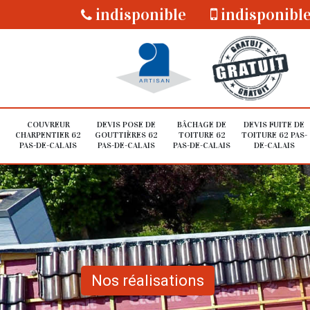
indisponible
indisponibl
COUVREUR
DEVIS POSE DE
BÂCHAGE DE
DEVIS FUITE DE
CHARPENTIER 62
GOUTTIÈRES 62
TOITURE 62
TOITURE 62 PAS-
PAS-DE-CALAIS
PAS-DE-CALAIS
PAS-DE-CALAIS
DE-CALAIS
Nos réalisations