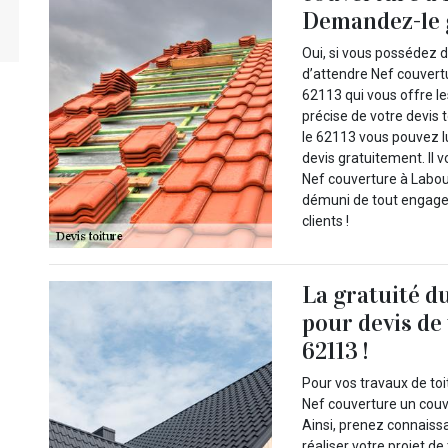
Demandez-le 
Oui, si vous possédez d
d’attendre Nef couvert
62113 qui vous offre le
précise de votre devis
le 62113 vous pouvez l
devis gratuitement. Il 
Nef couverture à Labou
démuni de tout engagem
clients !
La gratuité d
pour devis de
62113 !
Pour vos travaux de to
Nef couverture un couv
Ainsi, prenez connaiss
réaliser votre projet d