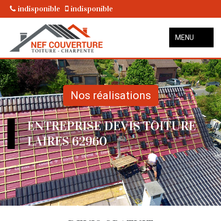
indisponible
indisponible
MENU
Nos réalisations
ENTREPRISE DEVIS TOITURE
LAIRES 62960