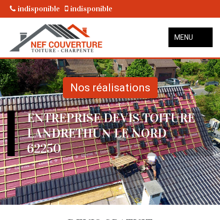
indisponible
indisponible
MENU
Nos réalisations
ENTREPRISE DEVIS TOITURE
LANDRETHUN LE NORD
62250