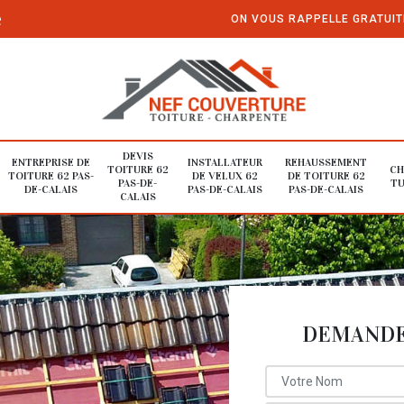
e
ON VOUS RAPPELLE GRATUI
DEVIS
ENTREPRISE DE
INSTALLATEUR
REHAUSSEMENT
TOITURE 62
CH
TOITURE 62 PAS-
DE VELUX 62
DE TOITURE 62
PAS-DE-
TU
DE-CALAIS
PAS-DE-CALAIS
PAS-DE-CALAIS
CALAIS
DEMANDE 