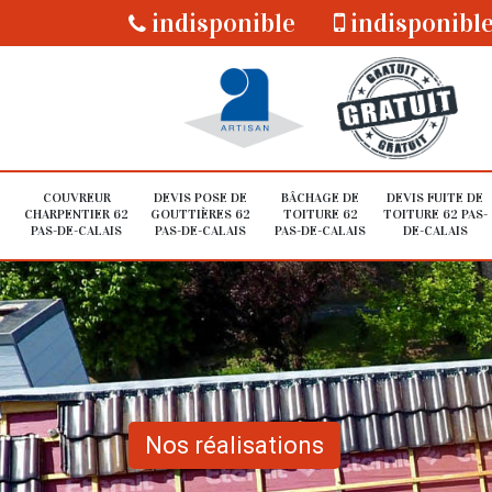
indisponible
indisponibl
COUVREUR
DEVIS POSE DE
BÂCHAGE DE
DEVIS FUITE DE
CHARPENTIER 62
GOUTTIÈRES 62
TOITURE 62
TOITURE 62 PAS-
PAS-DE-CALAIS
PAS-DE-CALAIS
PAS-DE-CALAIS
DE-CALAIS
Nos réalisations