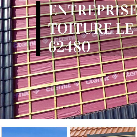
ENTREPRISE
TOITURE LE
62480