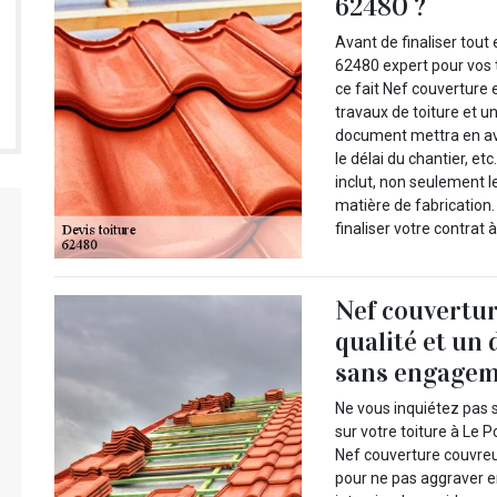
62480 ?
Avant de finaliser tou
62480 expert pour vos t
ce fait Nef couverture 
travaux de toiture et u
document mettra en avan
le délai du chantier, et
inclut, non seulement l
matière de fabrication.
finaliser votre contrat 
Nef couvertur
qualité et un 
sans engageme
Ne vous inquiétez pas s
sur votre toiture à Le 
Nef couverture couvreur
pour ne pas aggraver en