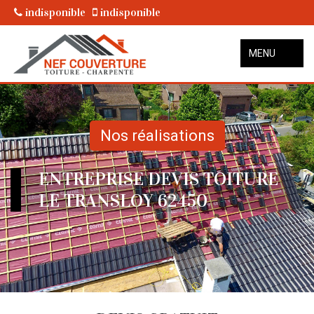
indisponible
indisponible
MENU
Nos réalisations
ENTREPRISE DEVIS TOITURE
LE TRANSLOY 62450