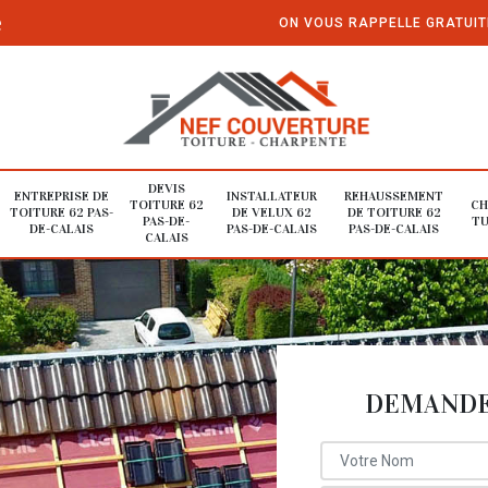
e
ON VOUS RAPPELLE GRATUI
DEVIS
ENTREPRISE DE
INSTALLATEUR
REHAUSSEMENT
TOITURE 62
CH
TOITURE 62 PAS-
DE VELUX 62
DE TOITURE 62
PAS-DE-
TU
DE-CALAIS
PAS-DE-CALAIS
PAS-DE-CALAIS
CALAIS
DEMANDE 