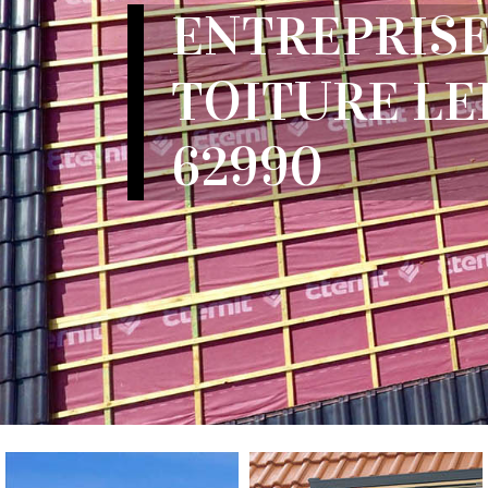
ENTREPRISE
TOITURE LE
62990