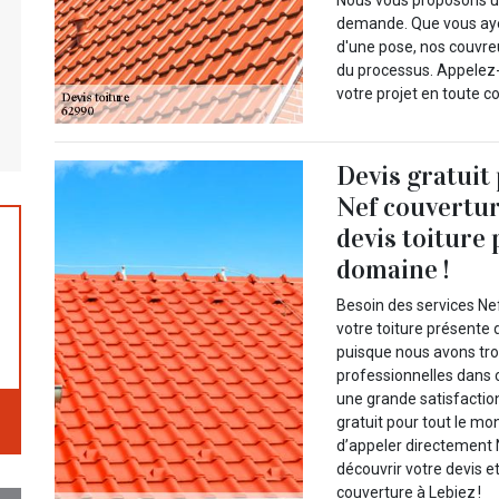
Nous vous proposons une
demande. Que vous ayez
d'une pose, nos couvr
du processus. Appelez-
votre projet en toute c
Devis gratuit
Nef couvertur
devis toiture
domaine !
Besoin des services Nef
votre toiture présente 
puisque nous avons tro
professionnelles dans 
une grande satisfactio
gratuit pour tout le mo
d’appeler directement 
découvrir votre devis e
couverture à Lebiez !