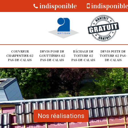
indisponible
indisponibl
COUVREUR
DEVIS POSE DE
BÂCHAGE DE
DEVIS FUITE DE
CHARPENTIER 62
GOUTTIÈRES 62
TOITURE 62
TOITURE 62 PAS-
PAS-DE-CALAIS
PAS-DE-CALAIS
PAS-DE-CALAIS
DE-CALAIS
Nos réalisations