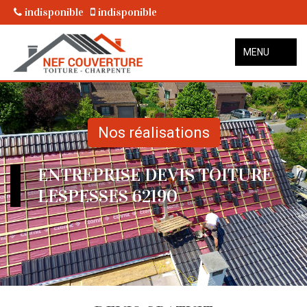
indisponible
indisponible
MENU
Nos réalisations
ENTREPRISE DEVIS TOITURE
LESPESSES 62190