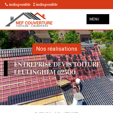
indisponible
indisponible
MENU
Nos réalisations
ENTREPRISE DEVIS TOITURE
LEULINGHEM 62500