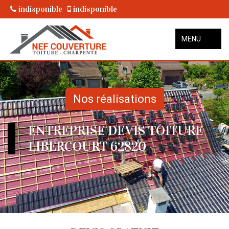
indisponible
indisponible
MENU
Nos réalisations
ENTREPRISE DEVIS TOITURE
LIBERCOURT 62820