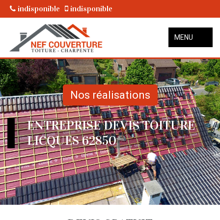
indisponible
indisponible
MENU
Nos réalisations
ENTREPRISE DEVIS TOITURE
LICQUES 62850