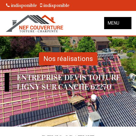
indisponible
indisponible
MENU
Nos réalisations
ENTREPRISE DEVIS TOITURE
LIGNY SUR CANCHE 62270