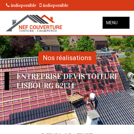
indisponible
indisponible
MENU
Nos réalisations
ENTREPRISE DEVIS TOITURE
LISBOURG 62134