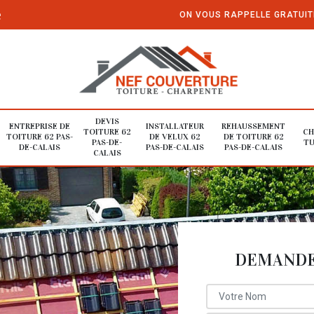
e
ON VOUS RAPPELLE GRATUI
DEVIS
ENTREPRISE DE
INSTALLATEUR
REHAUSSEMENT
TOITURE 62
CH
TOITURE 62 PAS-
DE VELUX 62
DE TOITURE 62
PAS-DE-
TU
DE-CALAIS
PAS-DE-CALAIS
PAS-DE-CALAIS
CALAIS
DEMANDE 