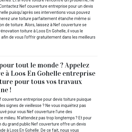
péries. Et si votre toiture rencontre un problème, ne
Contactez Nef couverture entreprise pour un devis
ohelle puisqu’après ses interventions vous pouvez
nerez une toiture parfaitement étanche même si
on de toiture. Alors, laissez à Nef couverture se
énovation toiture à Loos En Gohelle, il vous le
 afin de vous l’offrir gratuitement dans les meilleurs
 pour tout le monde ? Appelez
e à Loos En Gohelle entreprise
iture pour tous vos travaux
ne !
 couverture entreprise pour devis toiture puisque
des signes de vieillesse ? Ne vous inquiétez pas
uvé pour vous Nef couverture l’une des
ce milieu. N’attendez pas trop longtemps ? Et pour
n du grand public Nef couverture offre un devis
nde à Loos En Gohelle. De ce fait, nous vous