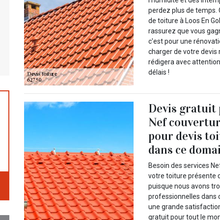
l’humidité et des intem
perdez plus de temps. 
de toiture à Loos En G
rassurez que vous gag
c'est pour une rénovati
charger de votre devis r
rédigera avec attention
délais !
Devis gratuit
Nef couvertur
pour devis to
dans ce domai
Besoin des services Nef
votre toiture présente 
puisque nous avons tro
professionnelles dans 
une grande satisfactio
gratuit pour tout le mo