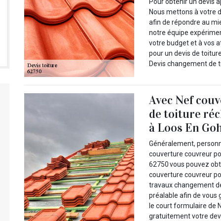
Pour obtenir un devis a
Nous mettons à votre d
afin de répondre au mie
notre équipe expérime
votre budget et à vos a
pour un devis de toitur
Devis changement de tuil
Avec Nef couv
de toiture ré
à Loos En Goh
Généralement, personne
couverture couvreur pou
62750 vous pouvez obte
couverture couvreur po
travaux changement de 
préalable afin de vous 
le court formulaire de
gratuitement votre dev