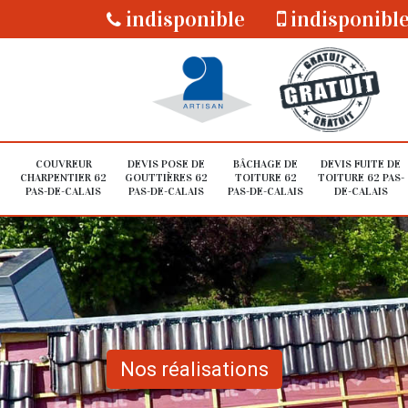
indisponible
indisponibl
COUVREUR
DEVIS POSE DE
BÂCHAGE DE
DEVIS FUITE DE
CHARPENTIER 62
GOUTTIÈRES 62
TOITURE 62
TOITURE 62 PAS-
PAS-DE-CALAIS
PAS-DE-CALAIS
PAS-DE-CALAIS
DE-CALAIS
Nos réalisations