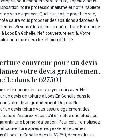
pproprié pour changer votre toiture, appelez-nous.
isposition notre professionnalisme et notre habileté
ux à vos exigences. Quel que soit le projet en vue,
ntée saura vous proposer des solutions adaptées à
ttentes. Si vous êtes donc en quête d’une Entreprise
e à Loos En Gohelle, Nef couverture est là. Votre
e sur toiture sera bel et bien détaillé.
erture couvreur pour un devis
clamez votre devis gratuitement
elle dans le 62750 !
 ne te donne rien sans payer, mais avec Nef
r un devis de toiture à Loos En Gohelle dans le
nir votre devis gratuitement. De plus Nef
ur un devis toiture vous assure également des
toiture. Assurez-vous qu’il effectue une étude au
garantir une bonne réalisation. Pour cela, remplissez
 Nef couverture après envoyez-le et réclamez
is à Loos En Gohelle dans le 62750, donnez-lui au