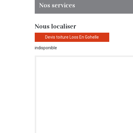
Nos services
Nous localiser
Devis toiture Loos En Gohelle
indisponible