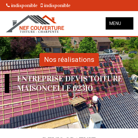
indisponible
indisponible
MENU
Nos réalisations
ENTREPRISE DEVIS TOITURE
MAISONCELLE 62310