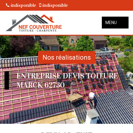
indisponible
indisponible
MENU
Nos réalisations
ENTREPRISE DEVIS TOITURE
MARCK 62730