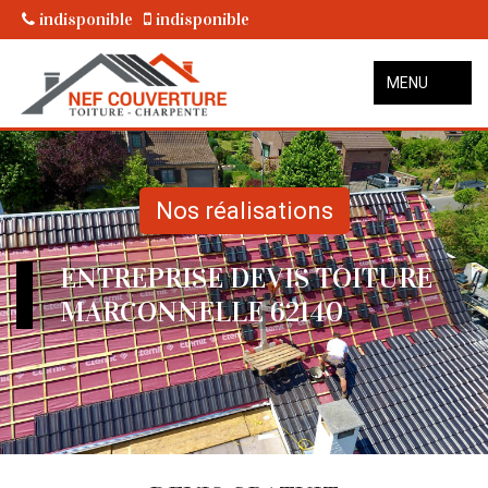
indisponible
indisponible
MENU
Nos réalisations
ENTREPRISE DEVIS TOITURE
MARCONNELLE 62140