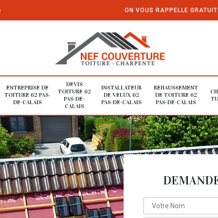
e
ON VOUS RAPPELLE GRATUI
DEVIS
ENTREPRISE DE
INSTALLATEUR
REHAUSSEMENT
TOITURE 62
CH
TOITURE 62 PAS-
DE VELUX 62
DE TOITURE 62
PAS-DE-
TU
DE-CALAIS
PAS-DE-CALAIS
PAS-DE-CALAIS
CALAIS
DEMANDE 