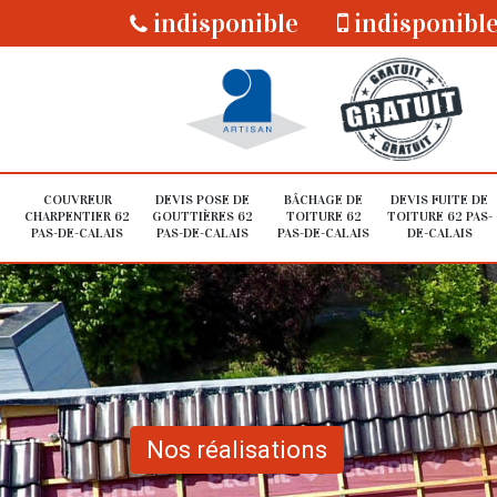
indisponible
indisponibl
COUVREUR
DEVIS POSE DE
BÂCHAGE DE
DEVIS FUITE DE
CHARPENTIER 62
GOUTTIÈRES 62
TOITURE 62
TOITURE 62 PAS-
PAS-DE-CALAIS
PAS-DE-CALAIS
PAS-DE-CALAIS
DE-CALAIS
Nos réalisations