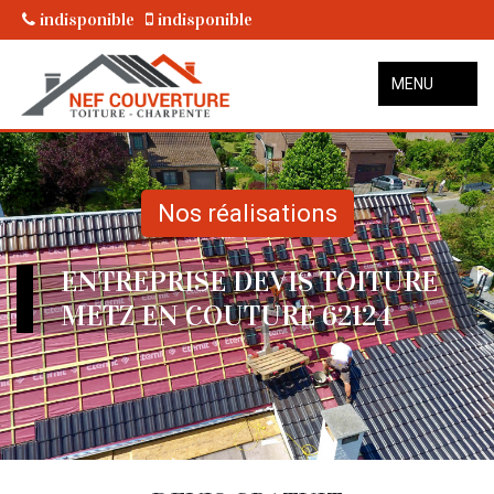
indisponible
indisponible
MENU
Nos réalisations
ENTREPRISE DEVIS TOITURE
METZ EN COUTURE 62124