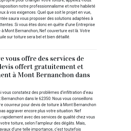
pproprié pour changer votre toiture, appelez-nous.
isposition notre professionnalisme et notre habileté
ux à vos exigences. Quel que soit le projet en vue,
ntée saura vous proposer des solutions adaptées à
ttentes. Si vous êtes donc en quête d’une Entreprise
e à Mont Bernanchon, Nef couverture est là. Votre
e sur toiture sera bel et bien détaillé.
e vous offre des services de
devis offert gratuitement et
ent à Mont Bernanchon dans
i vous constatez des problèmes d’infiltration d’eau
nt Bernanchon dans le 62350. Nous vous conseillons
re couvreur pour devis de toiture à Mont Bernanchon
as aggraver encore plus votre situation. Nef
a rapidement avec des services de qualité chez vous
 votre toiture, selon l’ampleur des dégâts. Mais,
vaux d’une telle importance, c'est toutefois