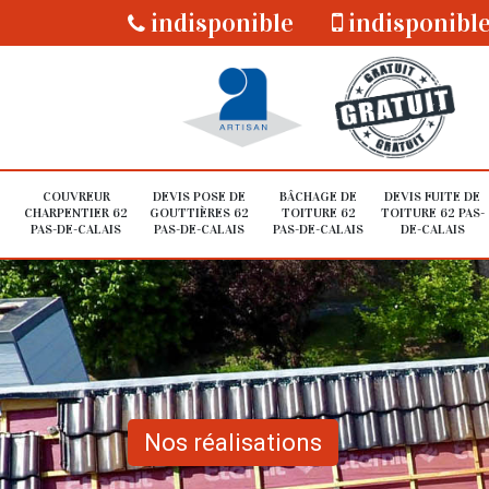
indisponible
indisponibl
COUVREUR
DEVIS POSE DE
BÂCHAGE DE
DEVIS FUITE DE
CHARPENTIER 62
GOUTTIÈRES 62
TOITURE 62
TOITURE 62 PAS-
PAS-DE-CALAIS
PAS-DE-CALAIS
PAS-DE-CALAIS
DE-CALAIS
Nos réalisations