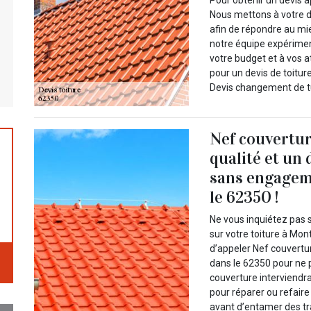
Pour obtenir un devis a
Nous mettons à votre d
afin de répondre au mie
notre équipe expérime
votre budget et à vos a
pour un devis de toitur
Devis changement de tuil
Nef couvertur
qualité et un 
sans engagem
le 62350 !
Ne vous inquiétez pas s
sur votre toiture à Mo
d’appeler Nef couvertu
dans le 62350 pour ne p
couverture interviendr
pour réparer ou refaire
avant d’entamer des tra