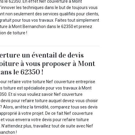
s le 62350. En effet Nef couverture à Mont
innover les techniques dans le but de toujours vous
ant non seulement des services qualifiés pour clients,
gratuit pour tous vos travaux. Faites tout simplement
rture à Mont Bernanchon dans le 62350 et prenez
ion de toiture !
erture un éventail de devis
toiture à vous proposer à Mont
ns le 62350 !
our refaire votre toiture Nef couverture entreprise
is toiture est spécialisée pour vos travaux à Mont
50. Et si vous vouliez savoir Nef couverture
devis pour refaire toiture auquel devez-vous choisir
s ? Alors, arrêtez la timidité, comparez tous ses devis
approprié à votre projet. De ce fait Nef couverture
et vous enverra votre devis pour refaire toiture
 N’attendez plus, travaillez tout de suite avec Nef
nanchon !