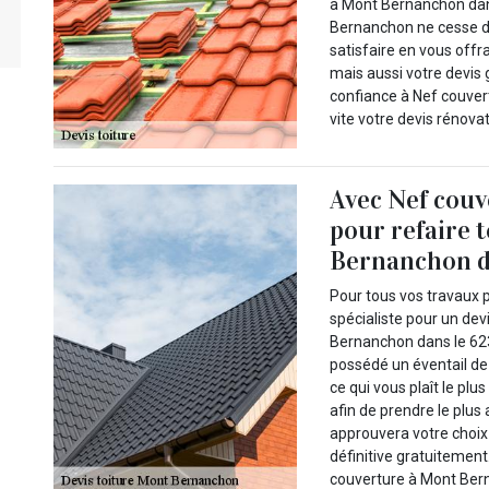
à Mont Bernanchon dan
Bernanchon ne cesse d’
satisfaire en vous offr
mais aussi votre devis 
confiance à Nef couve
vite votre devis rénovat
Avec Nef couv
pour refaire 
Bernanchon da
Pour tous vos travaux p
spécialiste pour un dev
Bernanchon dans le 623
possédé un éventail de 
ce qui vous plaît le plu
afin de prendre le plus 
approuvera votre choix 
définitive gratuitement.
couverture à Mont Ber