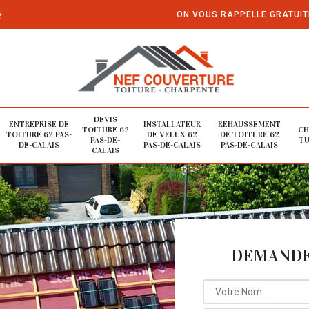
e
ON VOUS RAPPELLE GRATUI
DEVIS
ENTREPRISE DE
INSTALLATEUR
REHAUSSEMENT
TOITURE 62
CH
TOITURE 62 PAS-
DE VELUX 62
DE TOITURE 62
PAS-DE-
TU
DE-CALAIS
PAS-DE-CALAIS
PAS-DE-CALAIS
CALAIS
DEMANDE 