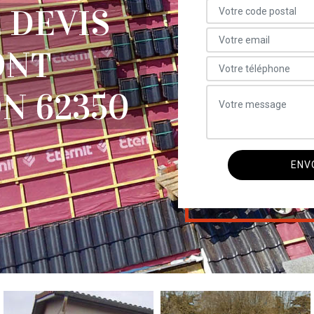
 DEVIS
ONT
N 62350