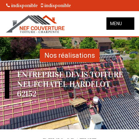
indisponible
indisponible
MENU
Nos réalisations
ENTREPRISE DEVIS TOITURE
NEUFCHATEL HARDELOT
62152