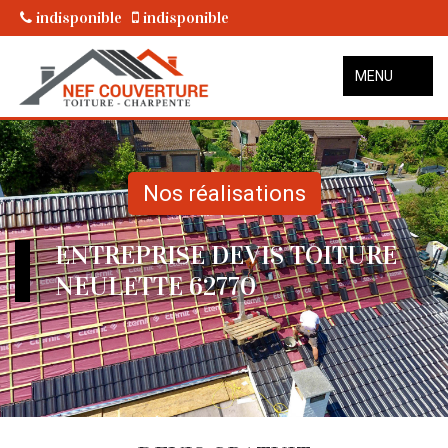
indisponible
indisponible
MENU
Nos réalisations
ENTREPRISE DEVIS TOITURE
NEULETTE 62770