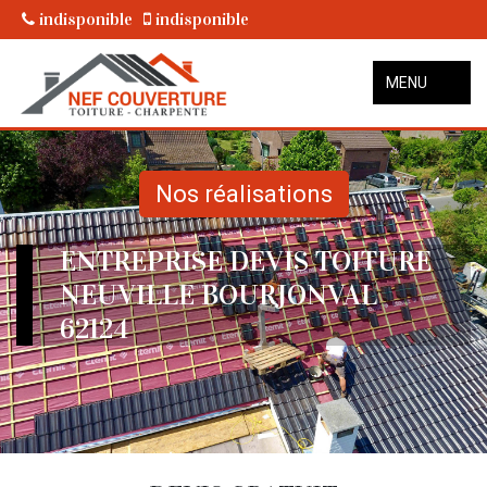
indisponible
indisponible
MENU
Nos réalisations
ENTREPRISE DEVIS TOITURE
NEUVILLE BOURJONVAL
62124