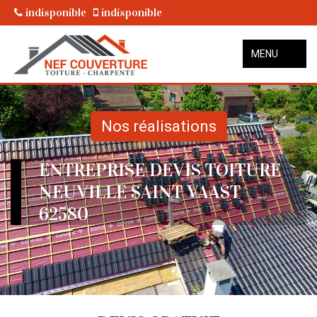
indisponible
indisponible
MENU
Nos réalisations
ENTREPRISE DEVIS TOITURE
NEUVILLE SAINT VAAST
62580