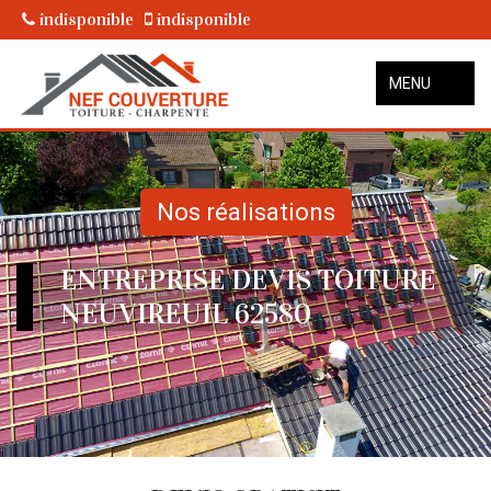
indisponible
indisponible
MENU
Nos réalisations
ENTREPRISE DEVIS TOITURE
NEUVIREUIL 62580