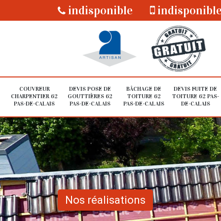
indisponible
indisponibl
COUVREUR
DEVIS POSE DE
BÂCHAGE DE
DEVIS FUITE DE
CHARPENTIER 62
GOUTTIÈRES 62
TOITURE 62
TOITURE 62 PAS-
PAS-DE-CALAIS
PAS-DE-CALAIS
PAS-DE-CALAIS
DE-CALAIS
Nos réalisations