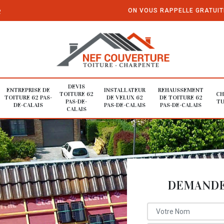
e
ON VOUS RAPPELLE GRATUI
DEVIS
ENTREPRISE DE
INSTALLATEUR
REHAUSSEMENT
TOITURE 62
CH
TOITURE 62 PAS-
DE VELUX 62
DE TOITURE 62
PAS-DE-
TU
DE-CALAIS
PAS-DE-CALAIS
PAS-DE-CALAIS
CALAIS
DEMANDE 