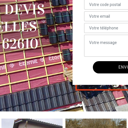
 DEVIS
ELLES
 62610