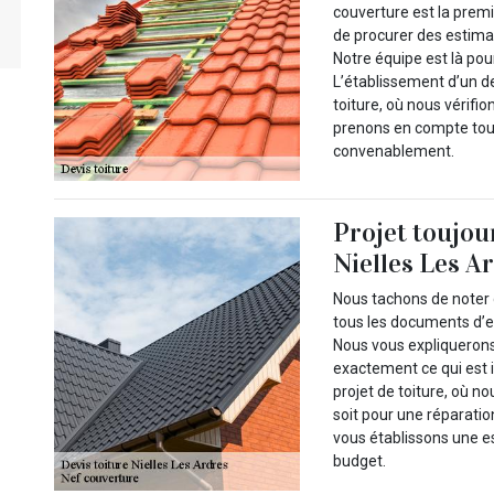
couverture est la prem
de procurer des estimat
Notre équipe est là pour
L’établissement d’un d
toiture, où nous vérifi
prenons en compte tous
convenablement.
Projet toujou
Nielles Les A
Nous tachons de noter 
tous les documents d’e
Nous vous expliquerons
exactement ce qui est i
projet de toiture, où 
soit pour une réparati
vous établissons une es
budget.