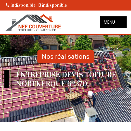
indisponible
indisponible
MENU
Nos réalisations
ENTREPRISE DEVIS TOITURE
NORTKERQUE 62370