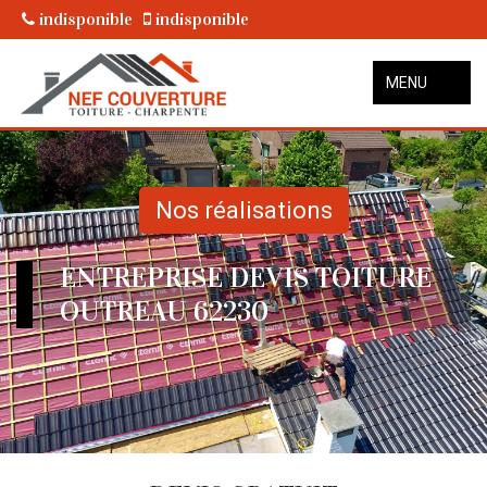
indisponible
indisponible
MENU
Nos réalisations
ENTREPRISE DEVIS TOITURE
OUTREAU 62230