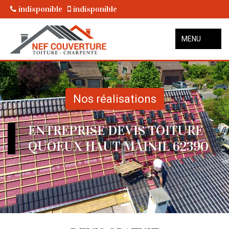
indisponible
indisponible
MENU
Nos réalisations
ENTREPRISE DEVIS TOITURE
QUOEUX HAUT MAINIL 62390