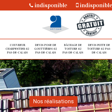
indisponible
indisponibl
COUVREUR
DEVIS POSE DE
BÂCHAGE DE
DEVIS FUITE DE
CHARPENTIER 62
GOUTTIÈRES 62
TOITURE 62
TOITURE 62 PAS-
PAS-DE-CALAIS
PAS-DE-CALAIS
PAS-DE-CALAIS
DE-CALAIS
Nos réalisations