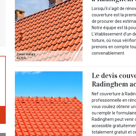
Lorsqu'il s'agit de réno
couverture est la prem
de procurer des estimat
Notre équipe est là pour
L’établissement d’un d
toiture, où nous vérifi
prenons en compte tous
convenablement.
Le devis couv
Radinghem acc
Nef couverture à Radin
professionnelle en rén
vous vouliez obtenir un
ou remplir le formulair
Radinghem peut venir ch
accessible gratuitemen
totalement gratuit et 