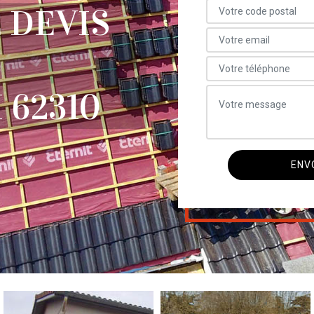
 DEVIS
62310