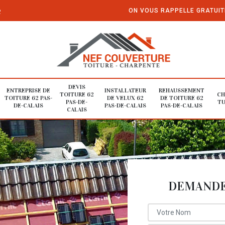
e
ON VOUS RAPPELLE GRATUI
DEVIS
ENTREPRISE DE
INSTALLATEUR
REHAUSSEMENT
TOITURE 62
CH
TOITURE 62 PAS-
DE VELUX 62
DE TOITURE 62
PAS-DE-
TU
DE-CALAIS
PAS-DE-CALAIS
PAS-DE-CALAIS
CALAIS
DEMANDE 