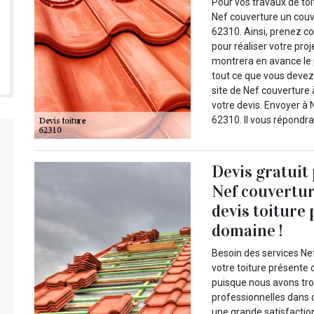
Pour vos travaux de to
Nef couverture un couv
62310. Ainsi, prenez c
pour réaliser votre proj
montrera en avance le p
tout ce que vous devez s
site de Nef couverture
votre devis. Envoyer à
62310. Il vous répondra
Devis gratuit
Nef couvertu
devis toiture
domaine !
Besoin des services Nef
votre toiture présente 
puisque nous avons tro
professionnelles dans 
une grande satisfactio