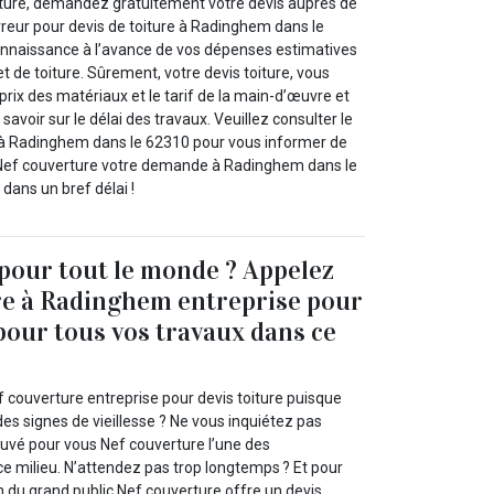
iture, demandez gratuitement votre devis auprès de
reur pour devis de toiture à Radinghem dans le
onnaissance à l’avance de vos dépenses estimatives
et de toiture. Sûrement, votre devis toiture, vous
rix des matériaux et le tarif de la main-d’œuvre et
avoir sur le délai des travaux. Veuillez consulter le
 à Radinghem dans le 62310 pour vous informer de
 Nef couverture votre demande à Radinghem dans le
 dans un bref délai !
 pour tout le monde ? Appelez
re à Radinghem entreprise pour
 pour tous vos travaux dans ce
 couverture entreprise pour devis toiture puisque
des signes de vieillesse ? Ne vous inquiétez pas
uvé pour vous Nef couverture l’une des
ce milieu. N’attendez pas trop longtemps ? Et pour
n du grand public Nef couverture offre un devis