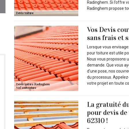
Radinghem. Si l’offre 
Radinghem propose touj
Vos Devis cou
sans frais et
Lorsque vous envisagez 
pour toiture est utile p
Nous vous proposons une
demande. Que vous ayez
d'une pose, nos couvr
du processus. Appelez-
votre projet en toute c
La gratuité d
pour devis de
62310 !